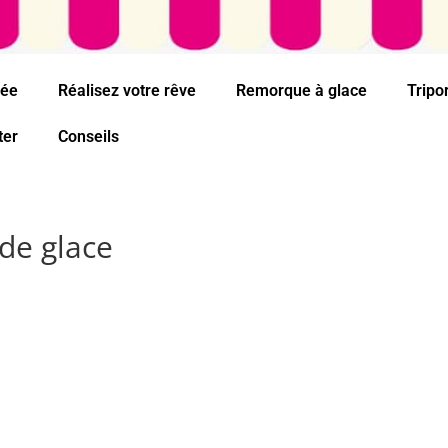
cée
Réalisez votre rêve
Remorque à glace
Tripo
ter
Conseils
de glace